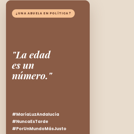
¿UNA ABUELA EN POLÍTICA?
"La edad
es un
número."
#MaríaLuzAndalucía
#NuncaEsTarde
#PorUnMundoMásJusto