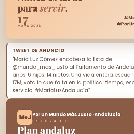
para
servir
.
17
#Ma
#PorU
MAYO 2026
TWEET DE ANUNCIO
"María Luz Gómez encabeza la lista de
@mundo_mas_justo al Parlamento de Andaluc
años. 6 hijos. 14 nietos. Una vida entera escuch
17M, vota lo que falta en la política: tiempo, e
servicio. #MaríaLuzAndalucía"
Por Un Mundo Más Justo · Andalucía
M+J
PROPUESTA · EJE 1
Plan andaluz