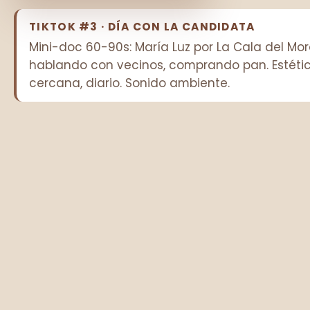
TIKTOK #3 · DÍA CON LA CANDIDATA
Mini-doc 60-90s: María Luz por La Cala del Mora
hablando con vecinos, comprando pan. Estéti
cercana, diario. Sonido ambiente.