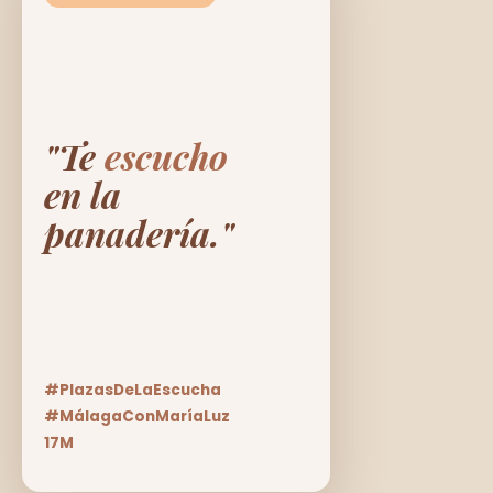
"Te
escucho
en la
panadería."
#PlazasDeLaEscucha
#MálagaConMaríaLuz
17M