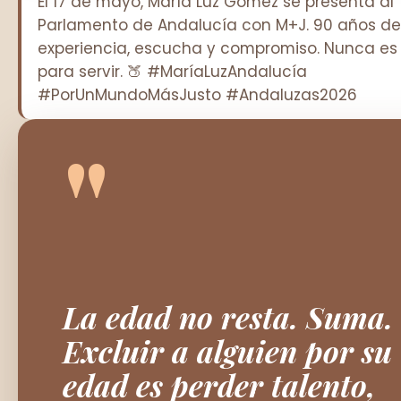
El 17 de mayo, María Luz Gómez se presenta al
Parlamento de Andalucía con M+J. 90 años de
experiencia, escucha y compromiso. Nunca es
para servir. 🍑 #MaríaLuzAndalucía
#PorUnMundoMásJusto #Andaluzas2026
"
La edad no resta. Suma.
Excluir a alguien por su
edad es perder talento,